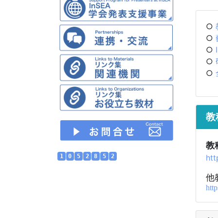
○
○
○
○
○
教
教
1
0
5
2
8
5
2
htt
他
htt