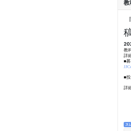
教
20
教
詳
■
JJ
■投
詳
ス