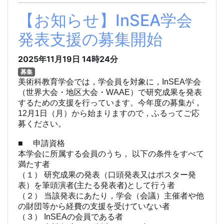
【お知らせ】InSEA学会
発表支援の募集開始
2025年11月19日
14時24分
募集
美術科教育学会では，学会員を対象に，InSEA学会
（世界大会・地区大会・WAAE）で研究成果を発表
するための支援を行っています。今年度の募集が，
12月1日（月）から始まりますので，ふるってご応
募ください。
■ 申請資格
本学会に所属する会員のうち， 以下の条件をすべて
満たす者
（１） 研究成果の発表（口頭発表又はポスター発
表）を筆頭演者(主たる発表
者)として行う者
（２） 当該発表にあたり，学会（会議）主催者や他
の財団等から経費の支援
を受けていない者
（３） InSEAの会員である者