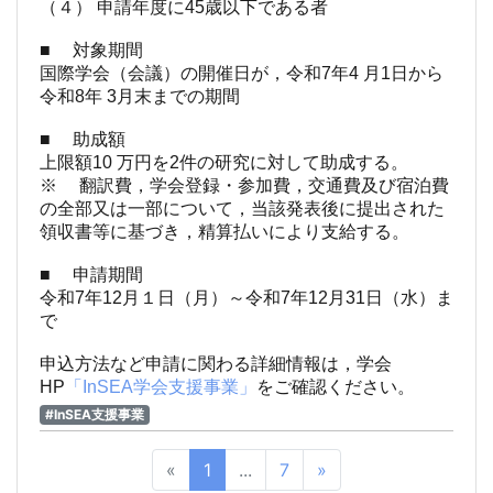
（４） 申請年度に45歳以下である者
■ 対象期間
国際学会（会議）の開催日が，令和7年4 月1日から
令和8年 3月末までの期間
■ 助成額
上限額10 万円を2件の研究に対して助成する。
※ 翻訳費，学会登録・参加費，交通費及び宿泊費
の全部又は一部について，当
該発表後に提出された
領収書等に基づき，精算払いにより支給する。
■ 申請期間
令和7年12月１日（月）～令和7年12月31日（水）ま
で
申込方法など申請に関わる詳細情報は，学会
HP
「InSEA学会支援事業」
をご確認ください。
#InSEA支援事業
«
1
...
7
»