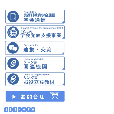
1
0
5
4
0
7
9