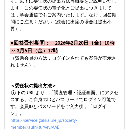
す。以下に委任状の提出方法等概要をご説明いたし
ます。この委任状の電子化とご提出につきまして
は，学会通信でもご案内いたします。なお，回答期
間にご注意ください（総会に出席の場合は提出不
要）。
●回答受付期間： 2026年2月20日（金）10時
～ 3月6日（金）17時
（賛助会員の方は，ログインされても案件が表示さ
れません）。
＜委任状の提出方法＞
①下の URL より，「調査管理・認証画面」にアクセ
スする。ご自身のIDとパスワードでログイン可能で
す。会員IDとパスワードをご入力後，「ログイ
ン」。
https://service.gakkai.ne.jp/society-
member/auth/survey/AAE