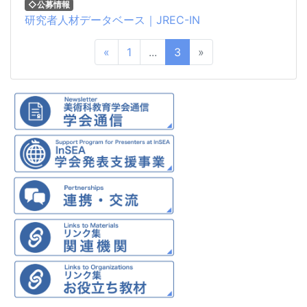
◇公募情報
研究者人材データベース｜JREC-IN
«
1
...
3
»